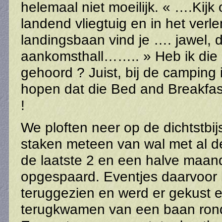
helemaal niet moeilijk. « ….Kij
landend vliegtuig en in het ver
landingsbaan vind je …. jawel, 
aankomsthall…….. » Heb ik die z
gehoord ? Juist, bij de camping 
hopen dat die Bed and Breakfast 
!
We ploften neer op de dichtstbij
staken meteen van wal met al d
de laatste 2 en een halve maa
opgespaard. Eventjes daarvoor
teruggezien en werd er gekust 
terugkwamen van een baan rond