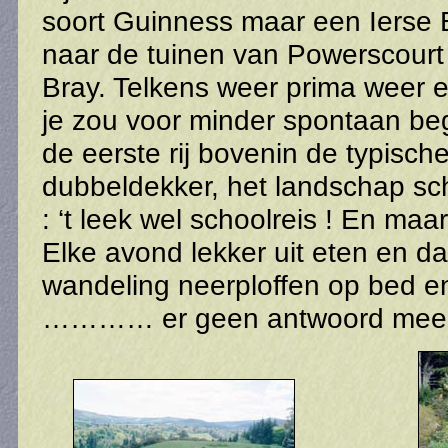
soort Guinness maar een Ierse 
naar de tuinen van Powerscourt 
Bray. Telkens weer prima weer e
je zou voor minder spontaan be
de eerste rij bovenin de typisch
dubbeldekker, het landschap sc
: ‘t leek wel schoolreis ! En ma
Elke avond lekker uit eten en d
wandeling neerploffen op bed en 
………… er geen antwoord meer ko