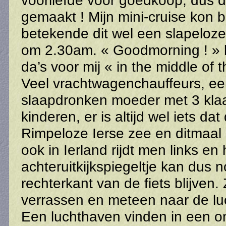
voorliefde voor goedkoop, dus 
gemaakt ! Mijn mini-cruise kon 
betekende dit wel een slapeloze
om 2.30am. « Goodmorning ! » k
da’s voor mij « in the middle of t
Veel vrachtwagenchauffeurs, ee
slaapdronken moeder met 3 kla
kinderen, er is altijd wel iets da
Rimpeloze Ierse zee en ditmaal 
ook in Ierland rijdt men links en 
achteruitkijkspiegeltje kan dus n
rechterkant van de fiets blijven.
verrassen en meteen naar de lu
Een luchthaven vinden in een o