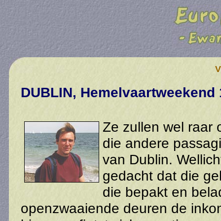
V
DUBLIN, Hemelvaartweekend 1
Ze zullen wel raa
die andere passagi
van Dublin. Wellic
gedacht dat die g
die bepakt en bel
openzwaaiende deuren de inko