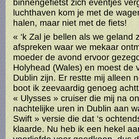
binnengefietst zich eventjes ver
luchthaven kom je met de wage
halen, maar niet met de fiets!
« ‘k Zal je bellen als we geland
afspreken waar we mekaar ontmo
moeder de avond ervoor gezegd.
Holyhead (Wales) en moest de 
Dublin zijn. Er restte mij allee
boot ik zeevaardig genoeg achtt
« Ulysses » cruiser die mij na 
nachtelijke uren in Dublin aan w
Swift » versie die dat ‘s ochtend
klaarde. Nu heb ik een hekel a