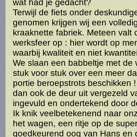
wat had je gedacht?
Terwijl de fiets onder deskundi
genomen krijgen wij een volledig
kraaknette fabriek. Meteen valt
werksfeer op : hier wordt op m
waarbij kwaliteit en niet kwantite
We slaan een babbeltje met de 
stuk voor stuk over een meer d
portie beroepstrots beschikken ! 
dan ook de deur uit vergezeld v
ingevuld en ondertekend door d
Ik knik veelbetekenend naar on
het wagen, een ritje op de sup
goedkeurend oog van Hans en o