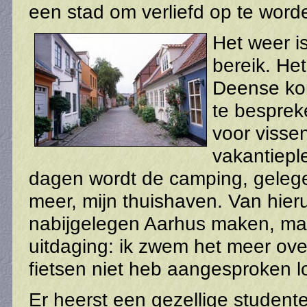
een stad om verliefd op te word
Het weer i
bereik. Het
Deense ko
te besprek
voor visse
vakantiepl
dagen wordt de camping, geleg
meer, mijn thuishaven. Van hieru
nabijgelegen Aarhus maken, maa
uitdaging: ik zwem het meer over
fietsen niet heb aangesproken l
Er heerst een gezellige student