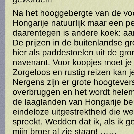
Na het hooggebergte van de voo
Hongarije natuurlijk maar een pe
daarentegen is andere koek: aar
De prijzen in de buitenlandse g
hier als paddestoelen uit de gron
navenant. Voor koopjes moet je er
Zorgeloos en rustig reizen kan j
Nergens zijn er grote hoogtevers
overbruggen en het wordt helemaa
de laaglanden van Hongarije ber
eindeloze uitgestrektheid die we
spreekt. Wedden dat ik, als ik go
mijn broer al zie staan! ……