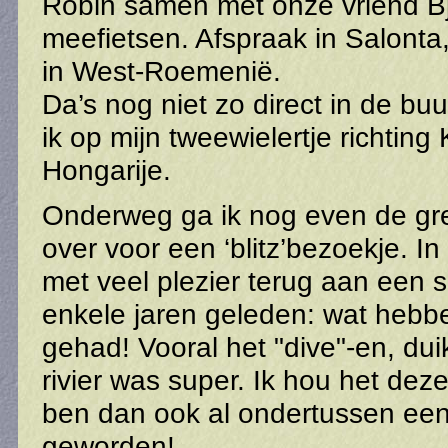
Robin samen met onze vriend Bj
meefietsen. Afspraak in Salonta
in West-Roemenië.
Da’s nog niet zo direct in de bu
ik op mijn tweewielertje richting 
Hongarije.
Onderweg ga ik nog even de gr
over voor een ‘blitz’bezoekje. In
met veel plezier terug aan een
enkele jaren geleden: wat hebbe
gehad! Vooral het "dive"-en, du
rivier was super. Ik hou het deze
ben dan ook al ondertussen een 
geworden!