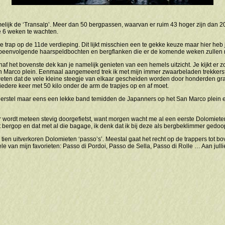
elijk de ‘Transalp’. Meer dan 50 bergpassen, waarvan er ruim 43 hoger zijn dan 2
 6 weken te wachten.
e trap op de 11de verdieping. Dit lijkt misschien een te gekke keuze maar hier heb 
peenvolgende haarspeldbochten en bergflanken die er de komende weken zullen
naf het bovenste dek kan je namelijk genieten van een hemels uitzicht. Je kijkt er 
 Marco plein. Eenmaal aangemeerd trek ik met mijn immer zwaarbeladen trekkersfie
weten dat de vele kleine steegje van elkaar gescheiden worden door honderden gra
 iedere keer met 50 kilo onder de arm de trapjes op en af moet.
l, herstel maar eens een lekke band temidden de Japanners op het San Marco plein 
 Er wordt meteen stevig doorgefietst, want morgen wacht me al een eerste Dolomieten
bergop en dat met al die bagage, ik denk dat ik bij deze als bergbeklimmer gedoo
 tien uitverkoren Dolomieten ‘passo’s’. Meestal gaat het recht op de trappers tot 
le van mijn favorieten: Passo di Pordoi, Passo de Sella, Passo di Rolle … Aan julli