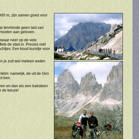
000 m, zijn samen goed voor
je tenminste geen last van
 moeten aan geloven.
zowaar neer op de vele
ts de stad in. Precies niet
chtjes. Een koud kunstje voor
en je zult wel meteen weten
klim: namelijk, de uit de Giro
pt ben.
boven en dan als een baksteen
e de keuze!