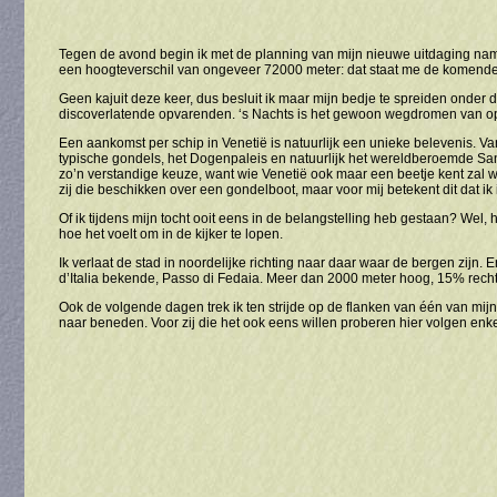
Tegen de avond begin ik met de planning van mijn nieuwe uitdaging nam
een hoogteverschil van ongeveer 72000 meter: dat staat me de komende
Geen kajuit deze keer, dus besluit ik maar mijn bedje te spreiden onder d
discoverlatende opvarenden. ‘s Nachts is het gewoon wegdromen van o
Een aankomst per schip in Venetië is natuurlijk een unieke belevenis. Va
typische gondels, het Dogenpaleis en natuurlijk het wereldberoemde San
zo’n verstandige keuze, want wie Venetië ook maar een beetje kent zal 
zij die beschikken over een gondelboot, maar voor mij betekent dit dat ik
Of ik tijdens mijn tocht ooit eens in de belangstelling heb gestaan? We
hoe het voelt om in de kijker te lopen.
Ik verlaat de stad in noordelijke richting naar daar waar de bergen zijn.
d’Italia bekende, Passo di Fedaia. Meer dan 2000 meter hoog, 15% recht 
Ook de volgende dagen trek ik ten strijde op de flanken van één van mijn
naar beneden. Voor zij die het ook eens willen proberen hier volgen enke