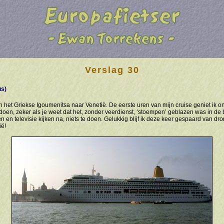
Verslag 30
s)
n het Griekse Igoumenitsa naar Venetië. De eerste uren van mijn cruise geniet ik 
e doen, zeker als je weet dat het, zonder veerdienst, ‘stoempen’ geblazen was in d
n en televisie kijken na, niets te doen. Gelukkig blijf ik deze keer gespaard van dr
ië!