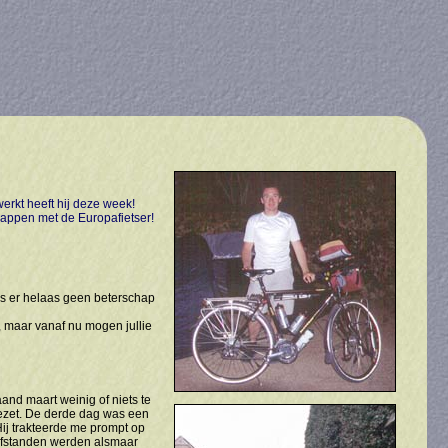
erkt heeft hij deze week!
trappen met de Europafietser!
is er helaas geen beterschap
d, maar vanaf nu mogen jullie
aand maart weinig of niets te
 gezet. De derde dag was een
Hij trakteerde me prompt op
afstanden werden alsmaar