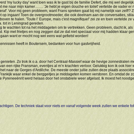
 'my lucky day' want toen was ik te gast bij de familie Defert, die mij wel degel
ht me naar mijn kamer……. 'Je hebt je eigen douche en toilet' vertelde de vader er n
eraf'. Voor mij geen probleem, want Frans spreken gaat bij mij namelijk van zelf!? Z
et op ingaan! Toen de overgrootmoeder, die ook deelnam aan de conversaties, stila
en te halen. 'Toute l’ Europe, mais c'est magnifique!' zei ze en toen vertelde ze
a. tot in Leningrad gereden.
e wachten tot na het middageten om te vertrekken. Geen probleem, dacht ik, als h
d. Kip met frietjes en nog zeggen dat ze dat niet speciaal voor mij hadden klaar g
 gaan want er mocht nog wel eens wat gefietst worden!
e kennissen heeft in Boutersem, bedanken voor hun gastvrijheid.
genieten. Zo trok ik o.a. door het Centraal-Massief waar de hevige zonnestralen 
n een rijke Fransman, eventjes al m’n krachten verloor. Gelukkig kon ik ook hier 
g het naar de Gorges d'Ardêche. De meeste onder jullie zullen deze plaats associë
an Frankijk waar enkel de berggeitjes je middageten komen verstoren. En omdat de z
e Pyreneeënrit werd helaas door het onstabiele weer afgelast. Ik moest het noodge
achtigen. De techniek staat voor niets en vanaf volgende week zullen we enkele fo