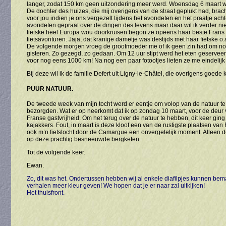
langer, zodat 150 km geen uitzondering meer werd. Woensdag 6 maart werd
De dochter des huizes, die mij overigens van de straat geplukt had, brac
voor jou indien je ons vergezelt tijdens het avondeten en het praatje acht
avondeten gepraat over de dingen des levens maar daar wil ik verder ni
fietske heel Europa wou doorkruisen begon ze opeens haar beste Frans bov
fietsavonturen. Jaja, dat kranige dametje was destijds met haar fietske o.
De volgende morgen vroeg de grootmoeder me of ik geen zin had om nog t
gisteren. Zo gezegd, zo gedaan. Om 12 uur stipt werd het eten geserveer
voor nog eens 1000 km! Na nog een paar fotootjes lieten ze me eindelijk
Bij deze wil ik de familie Defert uit Ligny-le-Châtel, die overigens goed
PUUR NATUUR.
De tweede week van mijn tocht werd er eentje om volop van de natuur te 
bezorgden. Wat er op neerkomt dat ik op zondag 10 maart, voor de deur va
Franse gastvrijheid. Om het terug over de natuur te hebben, dit keer gin
kajakkers. Fout, in maart is deze kloof een van de rustigste plaatsen v
ook m’n fietstocht door de Camargue een onvergetelijk moment. Alleen d
op deze prachtig besneeuwde bergketen.
Tot de volgende keer.
Ewan.
Zo, dit was het. Ondertussen hebben wij al enkele diafilpjes kunnen bem
verhalen meer kleur geven! We hopen dat je er naar zal uitkijken!
Het thuisfront.