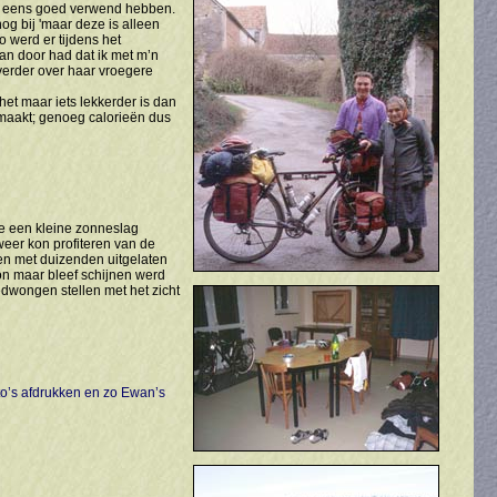
ijk eens goed verwend hebben.
og bij 'maar deze is alleen
o werd er tijdens het
an door had dat ik met m’n
 verder over haar vroegere
et maar iets lekkerder is dan
emaakt; genoeg calorieën dus
me een kleine zonneslag
weer kon profiteren van de
ren met duizenden uitgelaten
on maar bleef schijnen werd
dwongen stellen met het zicht
to’s afdrukken en zo Ewan’s