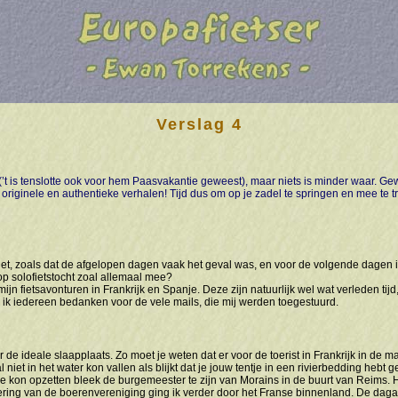
Verslag 4
(’t is tenslotte ook voor hem Paasvakantie geweest), maar niets is minder waar. Gew
, originele en authentieke verhalen! Tijd dus om op je zadel te springen en mee te 
 het, zoals dat de afgelopen dagen vaak het geval was, en voor de volgende dagen 
 op solofietstocht zoal allemaal mee?
jn fietsavonturen in Frankrijk en Spanje. Deze zijn natuurlijk wel wat verleden tij
 ik iedereen bedanken voor de vele mails, die mij werden toegestuurd.
de ideale slaapplaats. Zo moet je weten dat er voor de toerist in Frankrijk in de m
iet in het water kon vallen als blijkt dat je jouw tentje in een rivierbedding hebt
je kon opzetten bleek de burgemeester te zijn van Morains in de buurt van Reims. 
ering van de boerenvereniging ging ik verder door het Franse binnenland. De dag