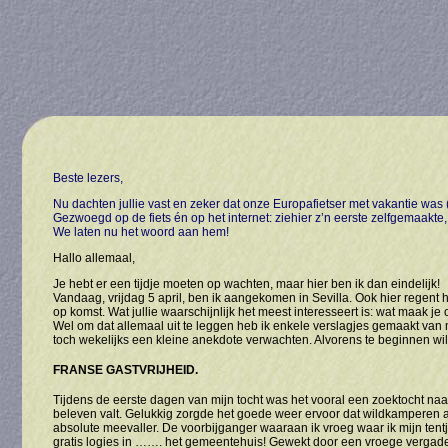
Beste lezers,
Nu dachten jullie vast en zeker dat onze Europafietser met vakantie was 
Gezwoegd op de fiets én op het internet: ziehier z’n eerste zelfgemaakte
We laten nu het woord aan hem!
Hallo allemaal,
Je hebt er een tijdje moeten op wachten, maar hier ben ik dan eindelijk!
Vandaag, vrijdag 5 april, ben ik aangekomen in Sevilla. Ook hier regent
op komst. Wat jullie waarschijnlijk het meest interesseert is: wat maak je
Wel om dat allemaal uit te leggen heb ik enkele verslagjes gemaakt van mi
toch wekelijks een kleine anekdote verwachten. Alvorens te beginnen wil
FRANSE GASTVRIJHEID.
Tijdens de eerste dagen van mijn tocht was het vooral een zoektocht naar 
beleven valt. Gelukkig zorgde het goede weer ervoor dat wildkamperen al n
absolute meevaller. De voorbijganger waaraan ik vroeg waar ik mijn tent
gratis logies in ……. het gemeentehuis! Gewekt door een vroege vergad