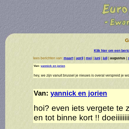
G
Klik hier om een beri
lees berichten van:
maart
|
april
|
mei
|
juni
|
juli
|
augustus
|
Van:
yannick en jorien
hey, we zijn vanuit brussel je nieuws is overal verspreid je 
Van:
yannick en jorien
hoi? even iets vergete te
en tot binne kort !! doeiiiiiii