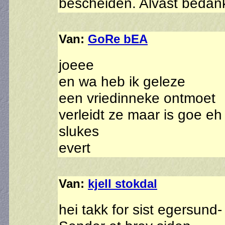
bescheiden. Alvast bedan
Van:
GoRe bEA
joeee
en wa heb ik geleze
een vriedinneke ontmoet
verleidt ze maar is goe eh 
slukes
evert
Van:
kjell stokdal
hei takk for sist egersund-