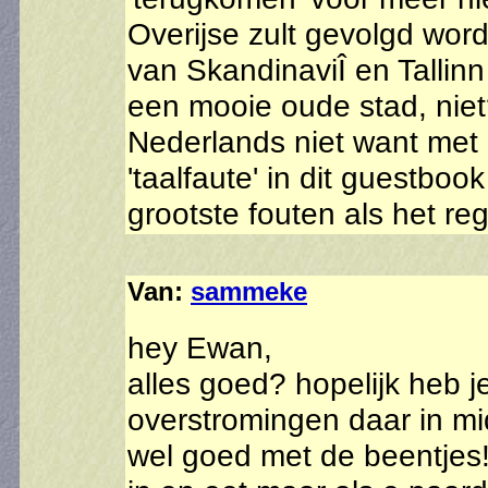
Overijse zult gevolgd word
van SkandinaviÎ en Tallin
een mooie oude stad, niet?
Nederlands niet want met a
'taalfaute' in dit guestbo
grootste fouten als het reg
Van:
sammeke
hey Ewan,
alles goed? hopelijk heb j
overstromingen daar in mi
wel goed met de beentjes