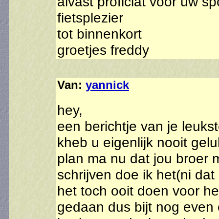
alvast proficiat voor uw sp
fietsplezier
tot binnenkort
groetjes freddy
Van:
yannick
hey,
een berichtje van je leuks
kheb u eigenlijk nooit gel
plan ma nu dat jou broer m
schrijven doe ik het(ni da
het toch ooit doen voor het
gedaan dus bijt nog even 