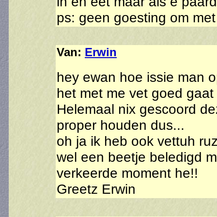
in en eet maar als e paard 
ps: geen goesting om met 
Van:
Erwin
hey ewan hoe issie man op
het met me vet goed gaat
Helemaal nix gescoord de
proper houden dus...
oh ja ik heb ook vettuh ru
wel een beetje beledigd m
verkeerde moment he!!
Greetz Erwin