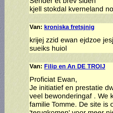
Sender et brev siden
kjell stokdal kverneland n
Van:
kroniska fretsjnig
krijej zzid ewan ejdzoe je
sueiks huiol
Van:
Filip en An DE TROIJ
Proficiat Ewan,
Je initiatief en prestatie 
veel bewonderingaf . We k
familie Tomme. De site is 
'terugkomen' voor meer ni