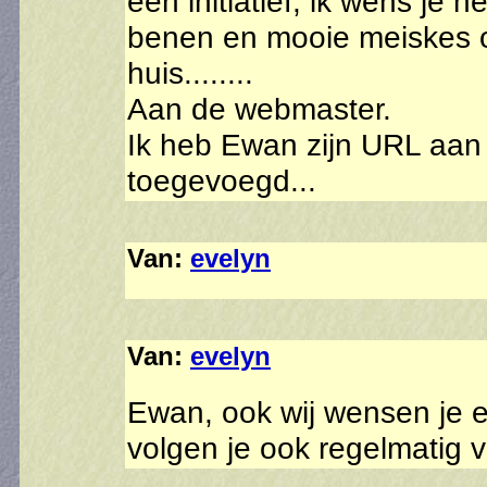
een initiatief, ik wens je 
benen en mooie meiskes 
huis........
Aan de webmaster.
Ik heb Ewan zijn URL aan 
toegevoegd...
Van:
evelyn
Van:
evelyn
Ewan, ook wij wensen je e
volgen je ook regelmatig v