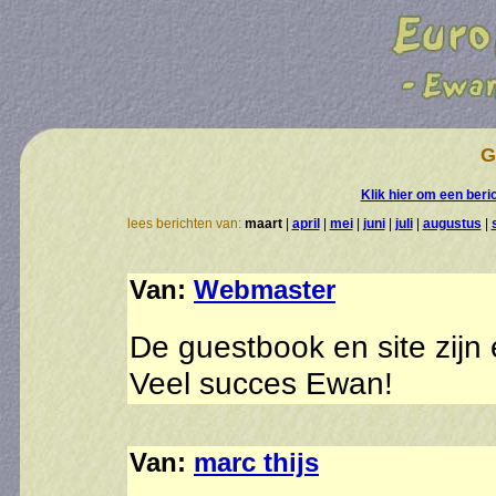
G
Klik hier om een beri
lees berichten van:
maart
|
april
|
mei
|
juni
|
juli
|
augustus
|
Van:
Webmaster
De guestbook en site zijn e
Veel succes Ewan!
Van:
marc thijs