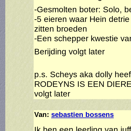
-Gesmolten boter: Solo, b
-5 eieren waar Hein detrie 
zitten broeden
-Een schepper kwestie va
Berijding volgt later
p.s. Scheys aka dolly heef
RODEYNS IS EEN DIER
volgt later
Van:
sebastien bossens
Ik ben een leerling van ju