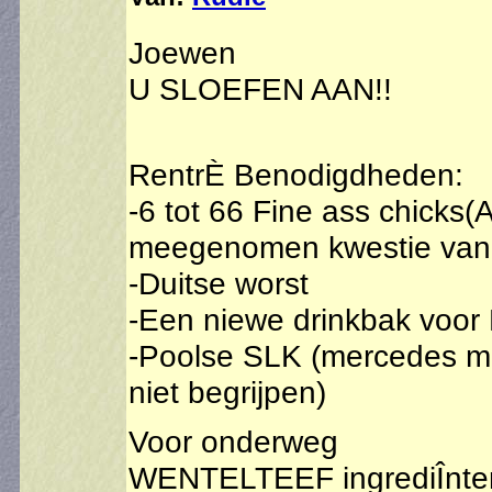
Joewen
U SLOEFEN AAN!!
RentrÈ Benodigdheden:
-6 tot 66 Fine ass chicks(A
meegenomen kwestie van J
-Duitse worst
-Een niewe drinkbak voor
-Poolse SLK (mercedes mo
niet begrijpen)
Voor onderweg
WENTELTEEF ingrediÎnte