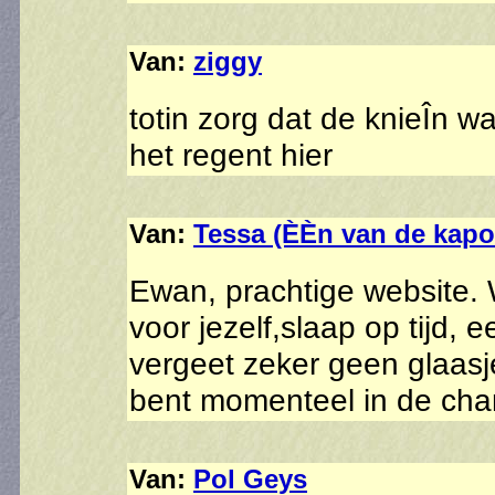
Van:
ziggy
totin zorg dat de knieÎn w
het regent hier
Van:
Tessa (ÈÈn van de kap
Ewan, prachtige website. 
voor jezelf,slaap op tijd, 
vergeet zeker geen glaas
bent momenteel in de cha
Van:
Pol Geys