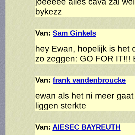
joeeeee alles cava zal we
bykezz
Van:
Sam Ginkels
hey Ewan, hopelijk is het 
zo zeggen: GO FOR IT!!! E
Van:
frank vandenbroucke
ewan als het ni meer gaat 
liggen sterkte
Van:
AIESEC BAYREUTH