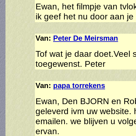
Ewan, het filmpje van tvlok
ik geef het nu door aan j
Van:
Peter De Meirsman
Tof wat je daar doet.Vee
toegewenst. Peter
Van:
papa torrekens
Ewan, Den BJORN en Robi
geleverd ivm uw website. 
emailen. we blijven u volg
ervan.