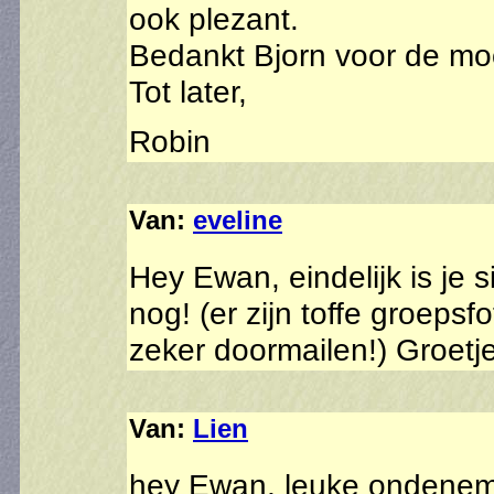
ook plezant.
Bedankt Bjorn voor de mo
Tot later,
Robin
Van:
eveline
Hey Ewan, eindelijk is je s
nog! (er zijn toffe groepsfot
zeker doormailen!) Groetjes
Van:
Lien
hey Ewan, leuke ondenemi