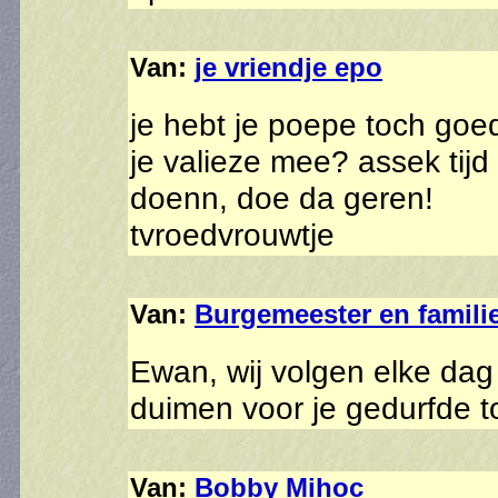
Van:
je vriendje epo
je hebt je poepe toch goe
je valieze mee? assek tijd
doenn, doe da geren!
tvroedvrouwtje
Van:
Burgemeester en famili
Ewan, wij volgen elke dag 
duimen voor je gedurfde t
Van:
Bobby Mihoc