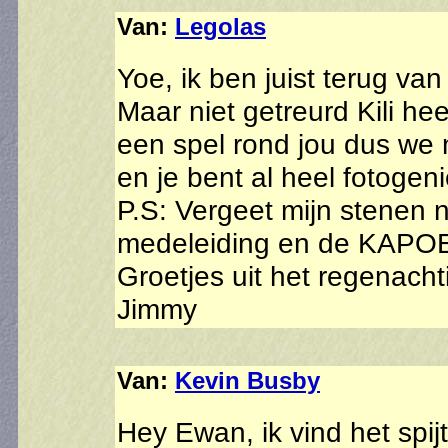
Van:
Legolas
Yoe, ik ben juist terug va
Maar niet getreurd Kili he
een spel rond jou dus we
en je bent al heel fotoge
P.S: Vergeet mijn stenen n
medeleiding en de KAPO
Groetjes uit het regenach
Jimmy
Van:
Kevin Busby
Hey Ewan, ik vind het spijti