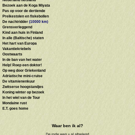
Nederland fietsland
Bezoek aan de Koga Miyata
Pas op voor de dertiende
Preikestolen en fiskebollen
De nachtridder
(10000 km)
Grensverleggend
Kind aan huis in Finland
In alle (Baltische) staten
Het hart van Europa
Vakantiekriebels
Oostwaarts
In de ban van het water
Help! Roep een doktor!
Op weg door Griekenland
Adriatische mini-cruise
De vitamienenkuur
Zwitserse hoogstandjes
Koning winter op bezoek
In het wiel van de Tour
Mondaine rust
E.T. goes home
Waar ben ik al?
De rode weg = al afgelegd